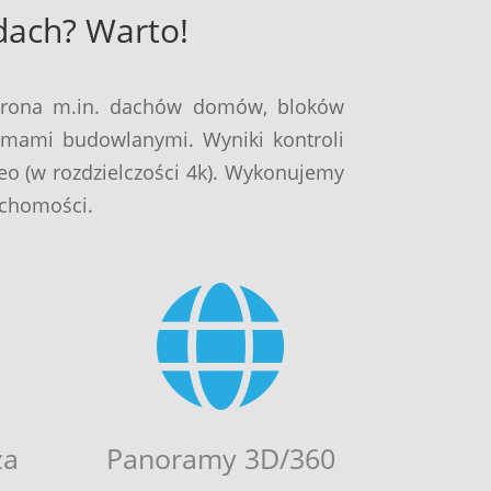
dach? Warto!
 drona m.in. dachów domów, bloków
irmami budowlanymi. Wyniki kontroli
deo (w rozdzielczości 4k). Wykonujemy
uchomości.

za
Panoramy 3D/360