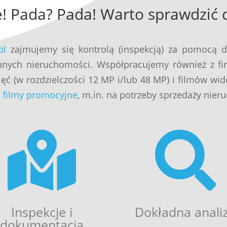
e! Pada? Pada! Warto sprawdzić 
pl
zajmujemy się kontrolą (inspekcją) za pomocą
innych nieruchomości. Współpracujemy również z f
jęć (w rozdzielczości 12 MP i/lub 48 MP) i filmów wi
y filmy promocyjne
, m.in. na potrzeby sprzedaży nier


Inspekcje i
Dokładna anali
dokumentacja