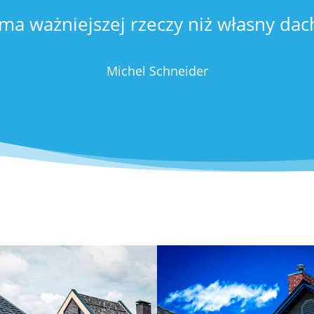
 ma ważniejszej rzeczy niż własny dac
Michel Schneider